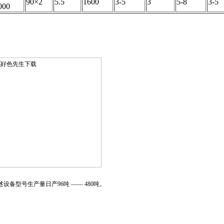
90×2
5.5
1600
3-5
3
5-8
3-5
000
述设备型号生产量日产96吨 —— 480吨。