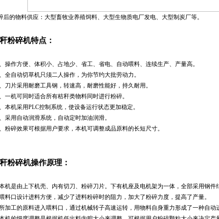
碎后的物料供应：大型畜牧业养殖饲料、大型生物质电厂发电、大型制炭厂等。
秆粉碎机特点：
、操作方便、体积小、占地少、省工、省电、自动喂料、连续生产、产量高。
、全自动切草机只须二人操作，为你节约大批劳动力。
、刀片采用耐磨工具钢，转速高，耐磨性能好，持久耐用。
、一机可同时适合所有秸秆类物料同时进行粉碎。
、本机采用PLC控制系统，使设备运行状态更加稳定。
、采用自动润滑系统，自动定时加油润滑。
、粉碎效果可根据用户要求，本机可调整成品原料的长短尺寸。
秆粉碎机操作原理：
.本机是由上下机壳、内有切刀、粉碎刀片。下有机座及电机架为一体，全部采用钢件
.喂料口设计进料方便，减少了进料粉碎时的阻力，加大了粉碎力度，提高了产量。
.所加工的原料进入喂料口，通过机械转子高速运转，用物料自身重力形成了一种自动
.本机的细度调整是根据机低出料内腔大小来调整。可根据用户粉碎颗粒大小来决定产