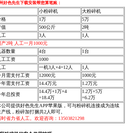
州好色先生下载安装帮您算笔账：
小粉碎机
大粉碎机
价格
1万
5万
产值
500公斤
2吨
人工
3人
1人
同产2吨 人工一月1000元
机器数量
4台
1台
人工工资
1000
人工
一机3人×4=12人
1人
一月需支付工资
12000元
1000元
一年需支付工资
14.4万元
1.2万元
14.4万+1万×4
1.2万+5万
一年总投资
=18.4万
=6.2万
本公司提供好色先生APP苹果版，可与粉碎机连接成为连续
生产线，粉碎加打捆共2人即可。
省时省力省人工。欢迎咨询：
13503821298