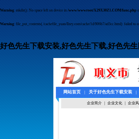
Warning
: mkdir(): No space left on device in
/www/wwwroot/X29X30Z1.COM/func.php
o
Warning
: file_put_contents(./cachefile_yuan/llzey.com/cache/1d/906b7/ad3cc.html): failed to o
好色先生下载安装,好色先生下载,好色先生
网站首页
关于好色先生下载安装
｜
｜
联系好色先生下载安装
企业简介
|
企业文化
视频中心
|
企业风
｜