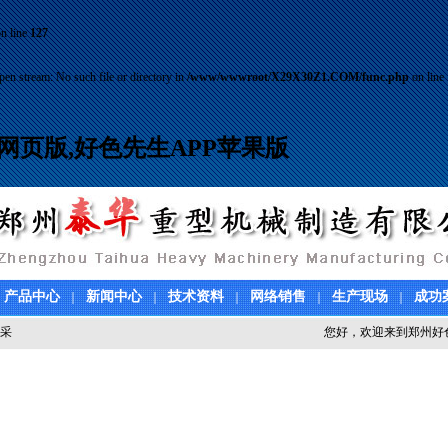
n line
127
pen stream: No such file or directory in
/www/wwwroot/X29X30Z1.COM/func.php
on line
网页版,好色先生APP苹果版
产品中心
新闻中心
技术资料
网络销售
生产现场
成功
｜
｜
｜
｜
｜
采
您好，欢迎来到郑州好