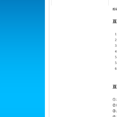
粉
豆
1
2
3
4
5
5
6
豆
①
②
③
④